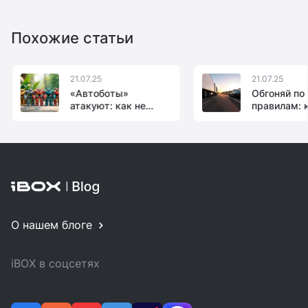
Похожие статьи
21.07.25
21.07.25
«Автоботы»
Обгоняй по
атакуют: как не
правилам: 
лишиться прав из-за
лишиться п
робота-курьера
обгоны в 2
О нашем блоге
iBOX в соцсетях