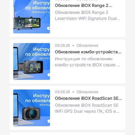
Обновление iBOX Range 2
LaserVis...
Обновление iBOX Range 2
LaserVision WiFi Signature Dual
Signature через iOS и Android
08.08.26
Обновления
Обновление комбо-устройств
на пр...
Инструкция по обновлению
комбо-устройств iBOX серии F5
LaserScan через приложение на
iOS и Android
08.08.26
Обновления
Обновление iBOX RoadScan SE
WiFi...
Обновление iBOX RoadScan SE
WiFi GPS Dual через ПК, iOS и
Android