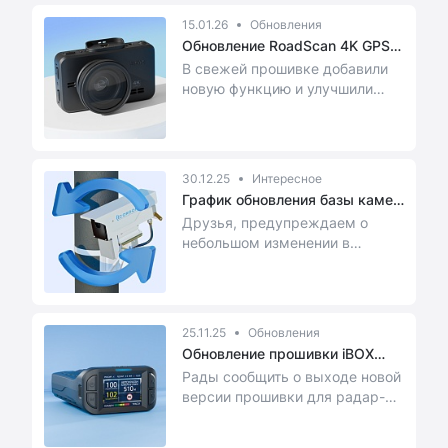
15.01.26
Обновления
Обновление RoadScan 4K GPS
— вер...
В свежей прошивке добавили
новую функцию и улучшили
стабильность работы
устройства.
30.12.25
Интересное
График обновления базы камер
в я...
Друзья, предупреждаем о
небольшом изменении в
расписании обновлений базы
камер в начале января.
25.11.25
Обновления
Обновление прошивки iBOX
Phantom
Рады сообщить о выходе новой
версии прошивки для радар-
детектора iBOX Phantom —
FW:1.1.1.