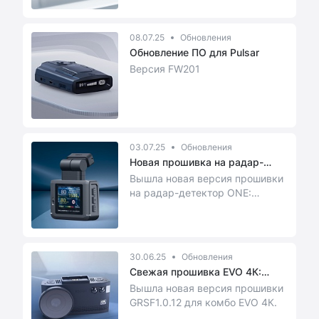
08.07.25
Обновления
Обновление ПО для Pulsar
Версия FW201
03.07.25
Обновления
Новая прошивка на радар-
детектор...
Вышла новая версия прошивки
на радар-детектор ONE:
GRS.1.0.5 (25.06.2025)
30.06.25
Обновления
Свежая прошивка EVO 4К:
настройк...
Вышла новая версия прошивки
GRSF1.0.12 для комбо EVO 4К.