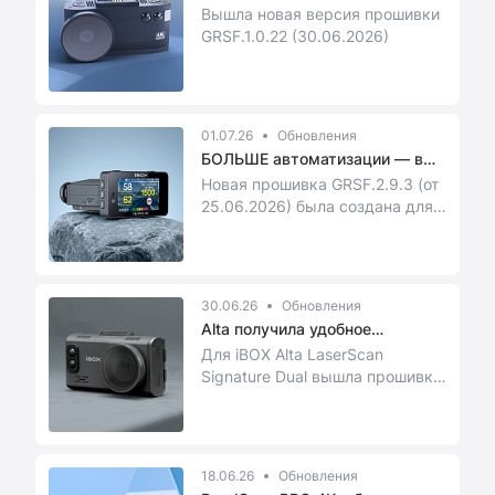
повыс...
Вышла новая версия прошивки
GRSF.1.0.22 (30.06.2026)
01.07.26
Обновления
БОЛЬШЕ автоматизации — в
новой п...
Новая прошивка GRSF.2.9.3 (от
25.06.2026) была создана для
того, чтобы сделать ваш iBOX
F...
30.06.26
Обновления
Alta получила удобное
обновление...
Для iBOX Alta LaserScan
Signature Dual вышла прошивка
FW2.38: починили мелкие баги
и прокачали ст...
18.06.26
Обновления