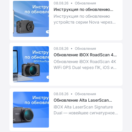
08.08.26
Обновления
Инструкция по обновлению
устройс...
Инструкция по обновлению
устройств серии Nova через
iOS и Android
08.08.26
Обновления
Обновление iBOX RoadScan 4K
WiFi...
Обновление iBOX RoadScan 4K
WiFi GPS Dual через ПК, iOS и
Android
08.08.26
Обновления
Обновление Alta LaserScan
Signat...
iBOX Alta LaserScan Signature
Dual — новейшее сигнатурное
комбо-устройство с
технологией LaserSca...