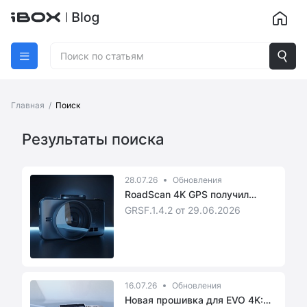
Главная
/
Поиск
Результаты поиска
28.07.26
Обновления
RoadScan 4K GPS получил
новую пр...
GRSF.1.4.2 от 29.06.2026
16.07.26
Обновления
Новая прошивка для EVO 4K: