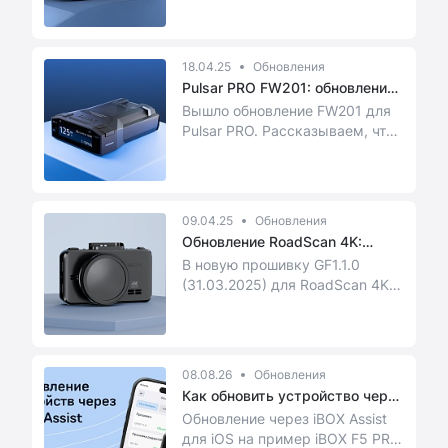
18.04.25
Обновления
Pulsar PRO FW201: обновление,
ко...
Вышло обновление FW201 для
Pulsar PRO. Рассказываем, что
теперь умеет этот гаджет.
09.04.25
Обновления
Обновление RoadScan 4K:
новые фу...
В новую прошивку GF1.1.0
(31.03.2025) для RoadScan 4K
WiFi Dual мы добавили целый
набор п...
08.08.26
Обновления
Как обновить устройство через
i...
Обновление через iBOX Assist
для iOS на пример iBOX F5 PRO