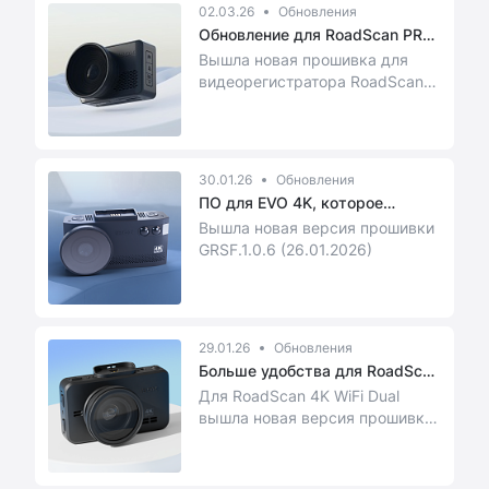
02.03.26
Обновления
Обновление для RoadScan PRO
4K
Вышла новая прошивка для
видеорегистратора RoadScan
PRO 4K GRSF.1.0.8. Изменения
небольшие, но по...
30.01.26
Обновления
ПО для EVO 4K, которое
упрощает ...
Вышла новая версия прошивки
GRSF.1.0.6 (26.01.2026)
29.01.26
Обновления
Больше удобства для RoadScan
4K
Для RoadScan 4K WiFi Dual
вышла новая версия прошивки
— GF5g.1.1.1 от 16.01.2026