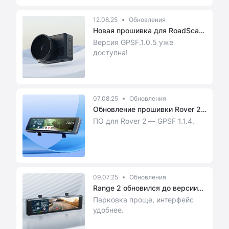
12.08.25
Обновления
Новая прошивка для RoadScan
PRO 4K
Версия GPSF.1.0.5 уже
доступна!
07.08.25
Обновления
Обновление прошивки Rover 2:
пар...
ПО для Rover 2 — GPSF 1.1.4.
09.07.25
Обновления
Range 2 обновился до версии
GRSF...
Парковка проще, интерфейс
удобнее.