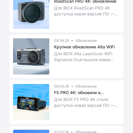
RoadScan PRO 4K: обновление
Для iBOX RoadScan PRO 4K
доступна новая версия ПО —
GRSF.1.0.11 от 22.05.2026. В
этой прошивке — ...
08.06.26
Обновления
Крупное обновление Alta WiFi
Для iBOX Alta LaserScan WiFi
Signature Dual вышла новая
версия прошивки — FW2.67.
Обновление полу...
08.06.26
Обновления
F5 PRO 4K: обновили и
доработали
Для iBOX F5 PRO 4K стала
доступна новая версия ПО —
GRSF.2.9.0 от 01.06.2026.
Обновление не добав...
07.05.26
Обновления