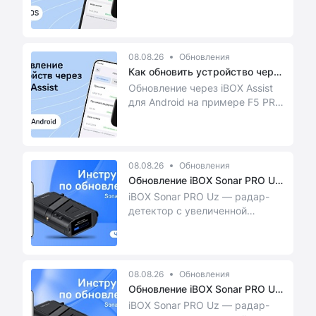
4K
08.08.26
Обновления
Как обновить устройство через
i...
Обновление через iBOX Assist
для Android на примере F5 PRO
4K
08.08.26
Обновления
Обновление iBOX Sonar PRO Uz
по ...
iBOX Sonar PRO Uz — радар-
детектор с увеличенной
рупорной антенной, двумя LNA-
усилителями и Wi-Fi...
08.08.26
Обновления
Обновление iBOX Sonar PRO Uz
по ...
iBOX Sonar PRO Uz — радар-