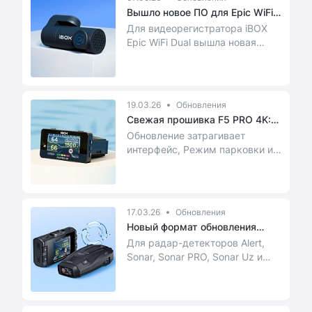
Вышло новое ПО для Epic WiFi
Dual
Для видеорегистратора iBOX
Epic WiFi Dual вышла новая
версия прошивки G9
04.03.2026.
19.03.26
Обновления
Свежая прошивка F5 PRO 4K:
обнов...
Обновление затрагивает
интерфейс, Режим парковки и,
главное, открывает доступ к
сервису iBOX Конт...
17.03.26
Обновления
Новый формат обновления
базы кам...
Для радар-детекторов Alert,
Sonar, Sonar PRO, Sonar Uz и
Sonar PRO Uz мы сделали
обновление базы ...