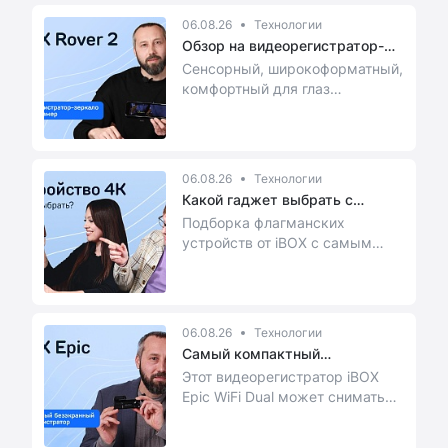
06.08.26
Технологии
Обзор на видеорегистратор-
зеркал...
Сенсорный, широкоформатный,
комфортный для глаз
видеорегистратор-зеркало
нового поколения с базой...
06.08.26
Технологии
Какой гаджет выбрать с
разрешени...
Подборка флагманских
устройств от iBOX с самым
высоким качеством
06.08.26
Технологии
Самый компактный
видеорегистрато...
Этот видеорегистратор iBOX
Epic WiFi Dual может снимать
даже с 2 камер! Подробный
обзор от эксперта