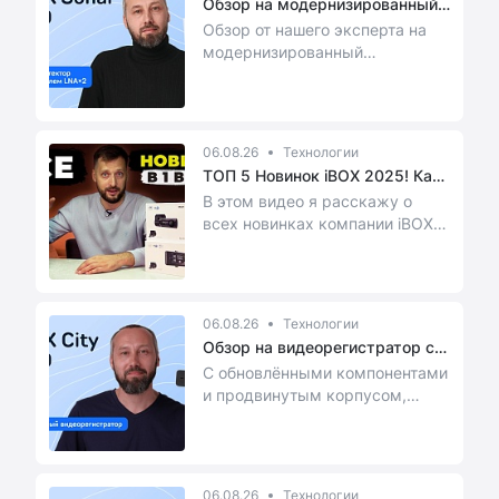
Обзор на модернизированный
радар...
Обзор от нашего эксперта на
модернизированный
автомобильный радар-
детектор с усилителем LNAx2,
об...
06.08.26
Технологии
ТОП 5 Новинок iBOX 2025! Как
выб...
В этом видео я расскажу о
всех новинках компании iBOX,
которые вышли в 2025 году.
06.08.26
Технологии
Обзор на видеорегистратор с
обно...
С обновлёнными компонентами
и продвинутым корпусом,
видеорегистратор City PRO
оснащён ярким 3-дюй...
06.08.26
Технологии