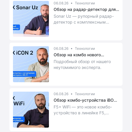
06.08.26
Технологии
Обзор на радар-детектор для
Узбе...
Sonar Uz — рупорный радар-
детектор с комплексным
усилением приёма сигналов,
разработанный специал...
06.08.26
Технологии
Обзор на комбо нового
поколения ...
Подробный обзор от нашего
неутомимого эксперта.
06.08.26
Технологии
Обзор комбо-устройства iBOX
F5+WiFi
F5+ WiFi — это новое комбо-
устройство в линейке F5,
оснащённое
модернизированной
технологией ...