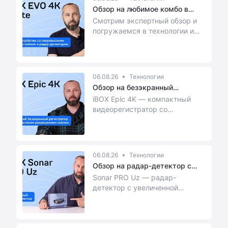
Обзор на любимое комбо в
стильно...
Смотрим экспертный обзор и
погружаемся в технологии и
функционал этого гаджета
06.08.26
Технологии
Обзор на безэкранный
видеорегист...
iBOX Epic 4K — компактный
видеорегистратор со
сверхвысоким разрешением
съёмки и управлением через...
06.08.26
Технологии
Обзор на радар-детектор с
увелич...
Sonar PRO Uz — радар-
детектор с увеличенной
рупорной антенной,
комплексным усилением
приёма сигна...