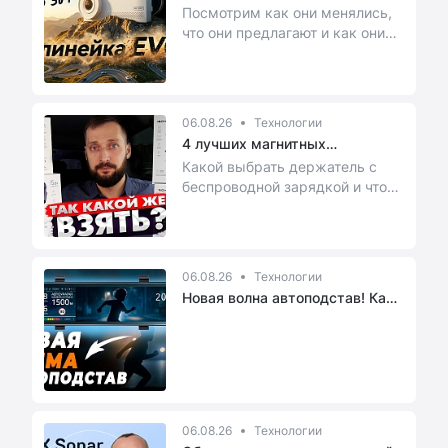
устройств: ...
Посмотрим как они менялись,
что они предлагают и как они
работают.
06.08.26
Технологии
4 лучших магнитных
автодержателе...
Какой выбрать держатель с
беспроводной зарядкой и чтоб
может был еще MagSafe? Мы
разберем в этом ...
06.08.26
Технологии
Новая волна автоподстав! Как
вид...
06.08.26
Технологии