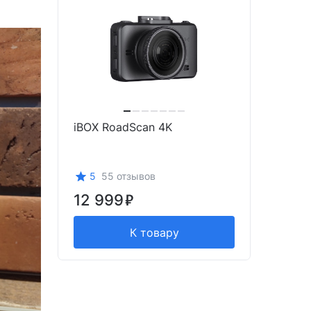
iBOX RoadScan 4K
5
55 отзывов
12 999
К товару