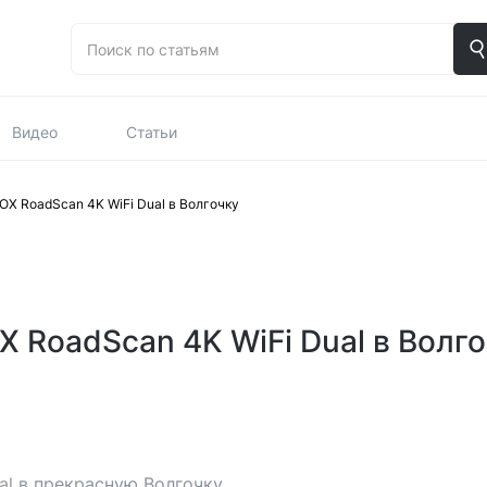
Видео
Статьи
OX RoadScan 4K WiFi Dual в Волгочку
 RoadScan 4K WiFi Dual в Волг
al
в прекрасную Волгочку