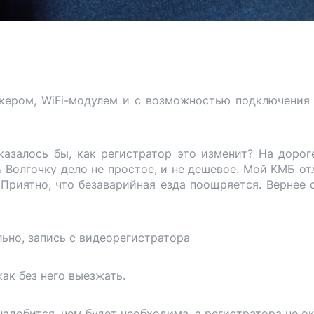
кером, WiFi-модулем и с возможностью подключения
казалось бы, как регистратор это изменит? На дорог
 Волгочку дело не простое, и не дешевое. Мой КМБ от
Приятно, что безаварийная езда поощряется. Вернее с
ьно, запись с видеорегистратора
ак без него выезжать.
надобится, чем будет необходима, а регистратора не о