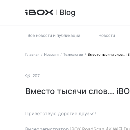
Все новости и публикации
Новости
Главная
/
Новости
/
Технологии
/
Вместо тысячи слов… iB
207
Вместо тысячи слов… iBOX
Приветствую дорогие друзья!
Видеорегистратор
iBOX RoadScan 4K WiFi Du