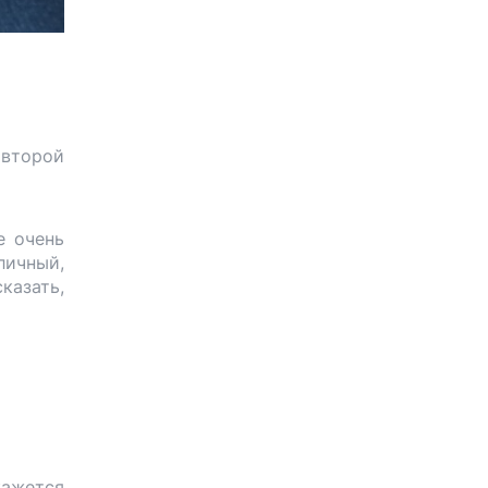
 второй
е очень
личный,
казать,
кажется