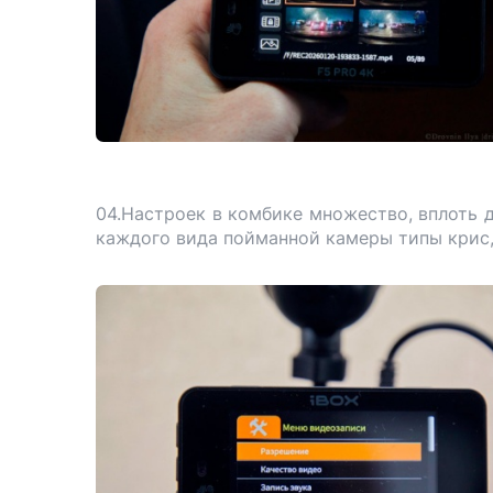
04.Настроек в комбике множество, вплоть 
каждого вида пойманной камеры типы крис, 