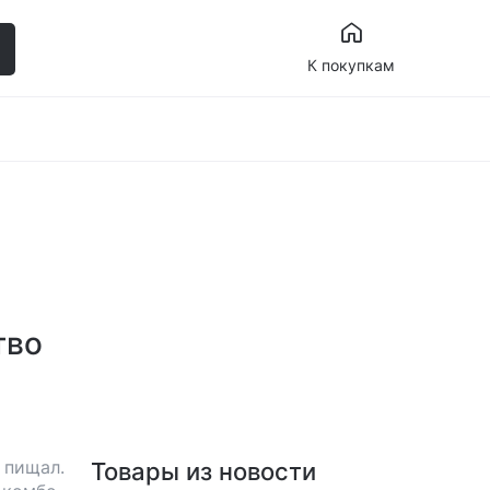
К покупкам
тво
 пищал.
Товары из новости