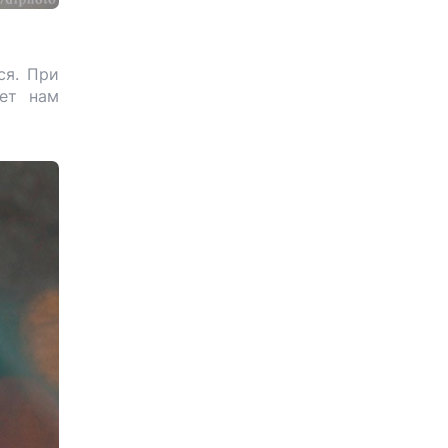
ся. При
ует нам