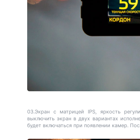
03.Экран с матрицей IPS, яркость регу
выключить экран в двух вариантах исполне
будет включаться при появлении камер. Пос