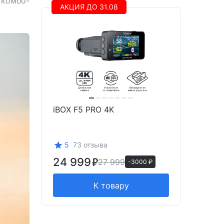
 комбо-
АКЦИЯ ДО 31.08
iBOX F5 PRO 4K
5
73 отзыва
24 999
27 999
-3000 ₽
К товару