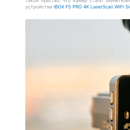
Такое чувство, что камер стало значител
устройства
iBOX F5 PRO 4K LaserScan WiFi Si