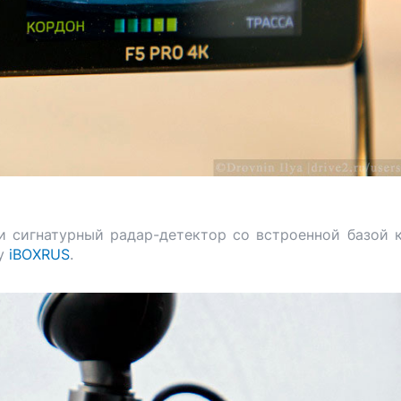
 и сигнатурный радар-детектор со встроенной базой 
 у
iBOXRUS
.