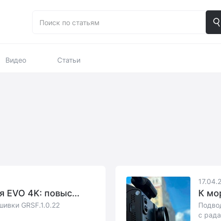
Видео
Статьи
17.04.
 EVO 4K: повыс...
К мо
ивки GRSF.1.0.22
Подвод
с рада