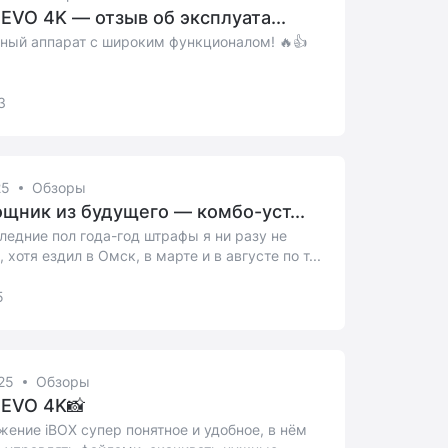
 EVO 4K — отзыв об эксплуата...
ный аппарат с широким функционалом! 🔥👍
3
25
Обзоры
щник из будущего — комбо-уст...
ледние пол года-год штрафы я ни разу не
, хотя ездил в Омск, в марте и в августе по т...
5
25
Обзоры
 EVO 4K📸
ение iBOX супер понятное и удобное, в нём