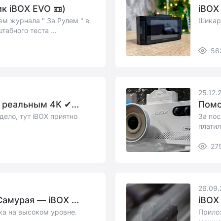
к iBOX EVO 📼)
iBOX
ем журнала " За Рулем " в
Шикар
табного теста ...
56
25.12.
 реальным 4К ✔...
Помо
дело, тут iBOX приятно
За пос
платил
27
26.09.
амурая — iBOX ...
iBOX
ка на высоком уровне.
Прилож