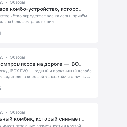
25
Обзоры
вое комбо-устройство, которо...
йство чётко определяет все камеры, причём
вольно большом расстоянии.
1
25
Обзоры
компромиссов на дороге — iBO...
ожу, iBOX EVO — годный и практичный девайс
изводителя, с хорошей «внешкой» и отличным
2
25
Обзоры
ьный комбик, который снимает...
к имеет огромные возможности и крутой