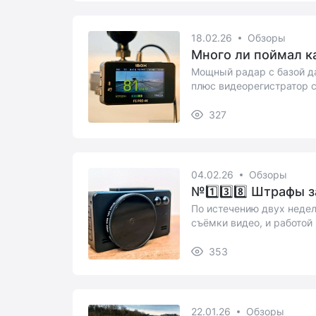
18.02.26
Обзоры
Много ли поймал ка
Мощный радар с базой д
плюс видеорегистратор с
4К.
327
04.02.26
Обзоры
№1️⃣3️⃣8️⃣ Штрафы з
По истечению двух недел
съёмки видео, и работой 
...
353
22.01.26
Обзоры