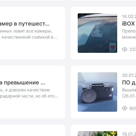
16.02.
мер в путешест...
iBOX
анных ловит все камеры,
Прилож
 качественной съемкой в
можно
видео, 
23
30.01.
а превышение ...
ПО д
ь, я доволен качеством
Вышла 
радарной части, но об этом
(26.01
60
19.01.