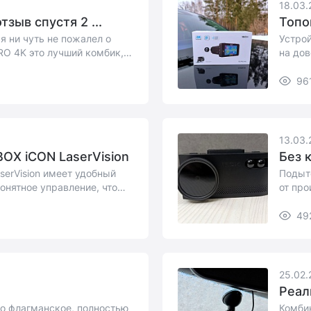
18.03.
зыв спустя 2 ...
Топо
я ни чуть не пожалел о
Устро
RO 4K это лучший комбик,
на до
96
13.03.
X iCON LaserVision
Без 
serVision имеет удобный
Подыт
онятное управление, что
от про
...
49
25.02.
Реал
но флагманское, полностью
Комби