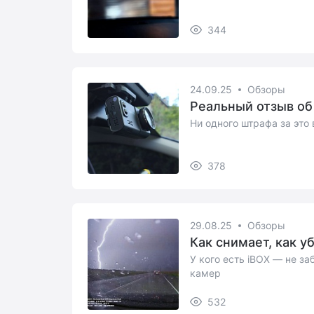
344
24.09.25
Обзоры
Реальный отзыв об 
Ни одного штрафа за это 
378
29.08.25
Обзоры
Как снимает, как уб
У кого есть iBOX — не з
камер
532