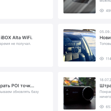
можно
видео, 
49
05.09.
iBOX Alta WiFi.
Нови
время не получал.
Топовы
11
18.07.
рать POI точк...
Штра
абываем обновлять базу
Понрав
ничего
быс...
65