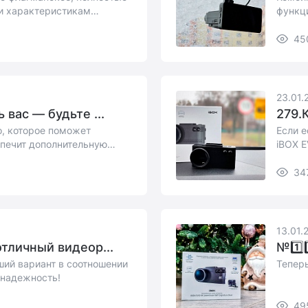
 и характеристикам
функц
количе
45
23.01.
 вас — будьте ...
279.
о, которое поможет
Если е
спечит дополнительную
iBOX E
опреде
34
13.01.
тличный видеор...
№1️⃣
ший вариант в соотношении
Теперь
-надежность!
49