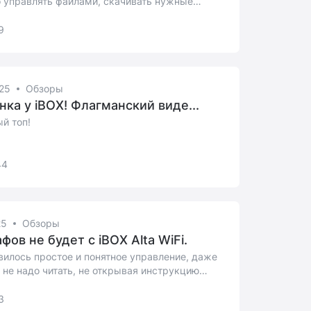
 управлять файлами, скачивать нужные
...
9
25
Обзоры
нка у iBOX! Флагманский виде...
й топ!
44
25
Обзоры
фов не будет с iBOX Alta WiFi.
илось простое и понятное управление, даже
 не надо читать, не открывая инструкцию
3