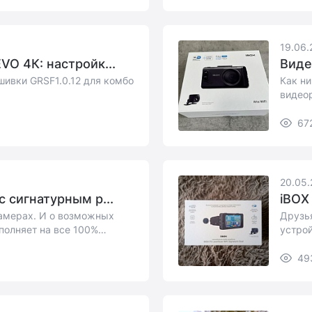
19.06.
O 4К: настройк...
Виде
ивки GRSF1.0.12 для комбо
Как ни
видеор
67
20.05.
 сигнатурным р...
iBOX 
амерах. И о возможных
Друзья
полняет на все 100%
устрой
49