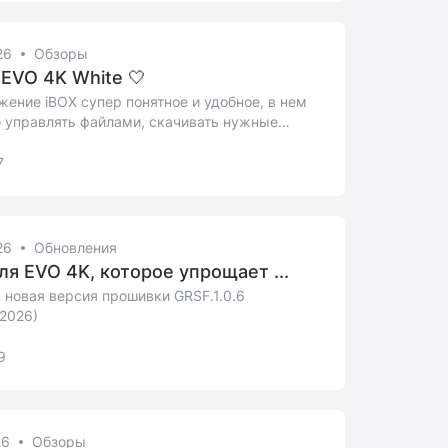
26
Обзоры
 EVO 4K White 🤍
ение iBOX супер понятное и удобное, в нем
 управлять файлами, скачивать нужные
...
7
26
Обновления
ля EVO 4K, которое упрощает ...
новая версия прошивки GRSF.1.0.6
.2026)
9
26
Обзоры