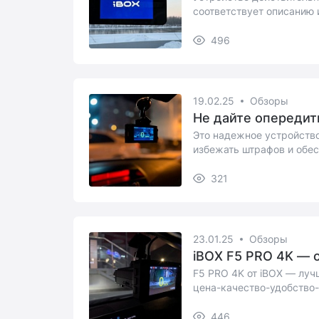
соответствует описанию
которые ...
496
19.02.25
Обзоры
Не дайте опередить
Это надежное устройств
избежать штрафов и обе
защиту во вр...
321
23.01.25
Обзоры
iBOX F5 PRO 4K — о
F5 PRO 4K от iBOX — луч
цена-качество-удобство
446