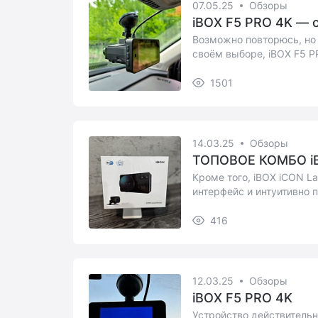
07.05.25
Обзоры
iBOX F5 PRO 4K — от
Возможно повторюсь, но 
своём выборе, iBOX F5 P
что...
1501
14.03.25
Обзоры
ТОПОВОЕ КОМБО iBO
Кроме того, iBOX iCON La
интерфейс и интуитивно п
д...
416
12.03.25
Обзоры
iBOX F5 PRO 4K
Устройство действитель