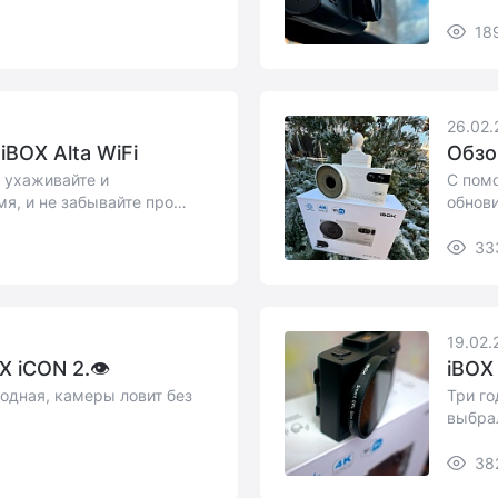
18
26.02.
BOX Alta WiFi
Обзо
 ухаживайте и
С пом
мя, и не забывайте про
обнови
скопир
33
19.02.
X iCON 2.👁
iBOX
одная, камеры ловит без
Три го
выбрал
38