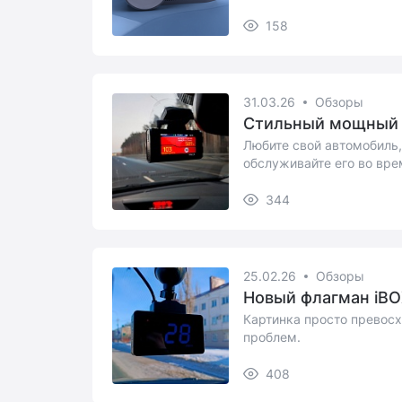
158
31.03.26
Обзоры
Стильный мощный i
Любите свой автомобиль,
обслуживайте его во вре
безопасность л...
344
25.02.26
Обзоры
Новый флагман iBO
Картинка просто превосх
проблем.
408