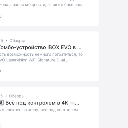
ионал, запас мощности, а также большое
ств...
0
25
Обзоры
Комбо-устройство iBOX EVO в ...
сть возможность немного потратиться, то
VO LaserVision WiFi Signature Dual
ленн...
7
25
Обзоры
8️⃣ Всё под контролем в 4К —...
 я спокоен за жену, всё под контролем
5