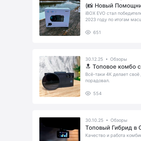
(📸 Новый Помощни
iBOX EVO стал победител
2023 году по итогам масш
651
30.12.25
Обзоры
🔝 Топовое комбо с
Всё-таки 4К делает своё 
порадовал.
554
30.10.25
Обзоры
Топовый Гибрид в С
Качество и работа комби