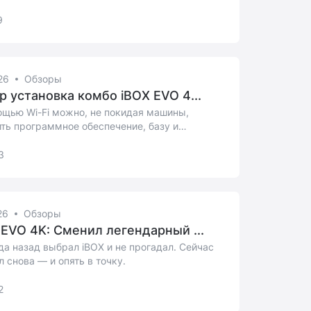
9
26
Обзоры
р установка комбо iBOX EVO 4...
ощью Wi-Fi можно, не покидая машины,
ть программное обеспечение, базу и
овать ви...
3
26
Обзоры
 EVO 4K: Сменил легендарный ...
да назад выбрал iBOX и не прогадал. Сейчас
 снова — и опять в точку.
2