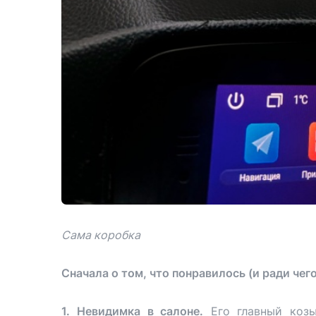
Сама коробка
Сначала о том, что понравилось (и ради чего
1.
Невидимка в салоне.
Его главный козы