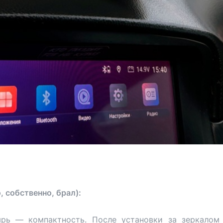
, собственно, брал):
рь — компактность. После установки за зеркалом