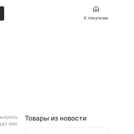
К покупкам
льзуюсь
Товары из новости
дал ему