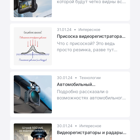
которой будут четко видны все
важные детали?
31.01.24
Интересное
Присоска видеорегистратора
не де...
Что с присоской? Это ведь
просто резинка, разве тут
могут быть подвохи и
сложности? Разбираемся.<...
30.01.24
Технологии
Автомобильный
видеорегистратор: ...
Подробно рассказали о
возможностях автомобильного
видеорегистратора. Благодаря
данной информации,...
30.01.24
Интересное
Видеорегистраторы и радары
запре...