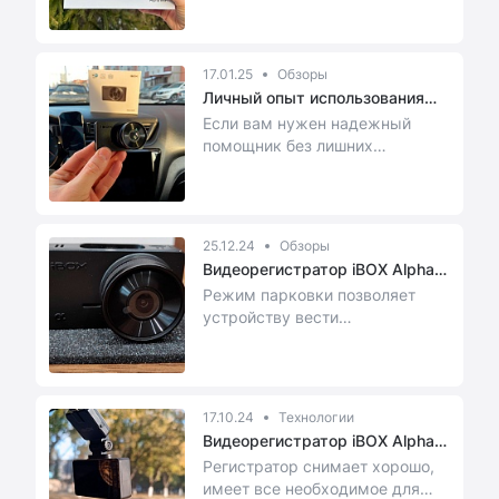
отличным качеством вид...
17.01.25
Обзоры
Личный опыт использования
видеор...
Если вам нужен надежный
помощник без лишних
заморочек — iBOX Alpha WiFi
вполне оправдывает ожидания.
25.12.24
Обзоры
Видеорегистратор iBOX Alpha
WiFi...
Режим парковки позволяет
устройству вести
видеонаблюдение даже во
время стоянки автомобиля.
17.10.24
Технологии
Видеорегистратор iBOX Alpha
WiFi
Регистратор снимает хорошо,
имеет все необходимое для