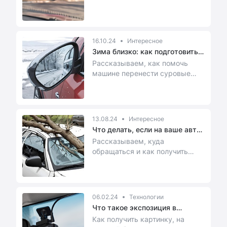
комфортного пользования
устройством, хороши...
16.10.24
Интересное
Зима близко: как подготовить
маш...
Рассказываем, как помочь
машине перенести суровые
холода.
13.08.24
Интересное
Что делать, если на ваше авто
уп...
Рассказываем, куда
обращаться и как получить
возмещение за поврежденное
в результате таких форс-м...
06.02.24
Технологии
Что такое экспозиция в
видеореги...
Как получить картинку, на