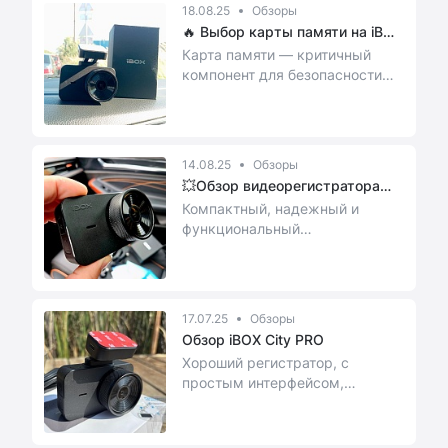
18.08.25
Обзоры
🔥 Выбор карты памяти на iBOX
Ci...
Карта памяти — критичный
компонент для безопасности
ваших поездок.
14.08.25
Обзоры
💥Обзор видеорегистратора
iBOX C...
Компактный, надежный и
функциональный
видеорегистратор с хорошим
качеством съемки и активным
магн...
17.07.25
Обзоры
Обзор iBOX City PRO
Хороший регистратор, с
простым интерфейсом,
разберётся даже ребёнок