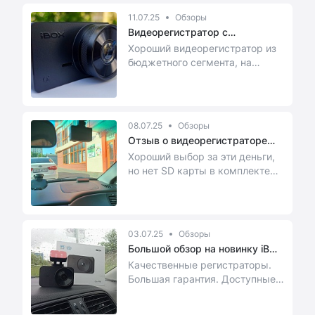
11.07.25
Обзоры
Видеорегистратор с
магнитным кр...
Хороший видеорегистратор из
бюджетного сегмента, на
который точно нужно обратить
внимание!
...
08.07.25
Обзоры
Отзыв о видеорегистраторе
iBOX A...
Хороший выбор за эти деньги,
но нет SD карты в комплекте
03.07.25
Обзоры
Большой обзор на новинку iBOX
Ci...
Качественные регистраторы.
Большая гарантия. Доступные
цены