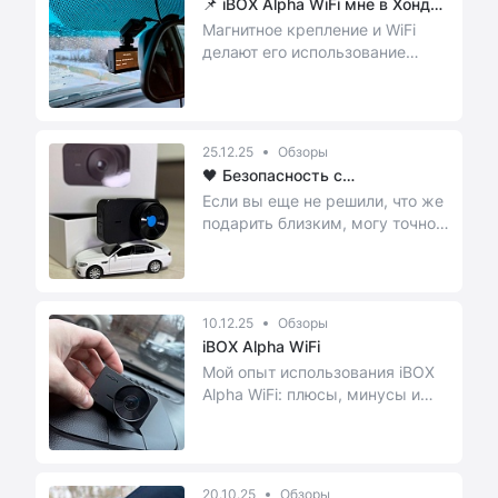
📌 iBOX Alpha WiFi мне в Хонду:
...
Магнитное крепление и WiFi
делают его использование
максимально удобным и
комфортным.
25.12.25
Обзоры
🖤 Безопасность с
регистратором ...
Если вы еще не решили, что же
подарить близким, могу точно
сказать — это прекрасный
вариант ❤️
10.12.25
Обзоры
iBOX Alpha WiFi
Мой опыт использования iBOX
Alpha WiFi: плюсы, минусы и
неочевидные моменты
20.10.25
Обзоры