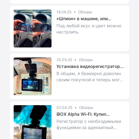
18.06.25
Обзоры
«Шпион» в машине, или
установка ...
Под любой вкус и цвет можно
настроить.
20.05.25
Обзоры
Установка видеорегистратора
iBOX...
В общем, я безмерно доволен
своим покупкой и теперь могу
спокойно ездить, не переживая
о том, что...
02.04.25
Обзоры
iBOX Alpha Wi-Fi: Купил
регистра...
Регистратор с необходимыми
функциями за адекватный
прайс