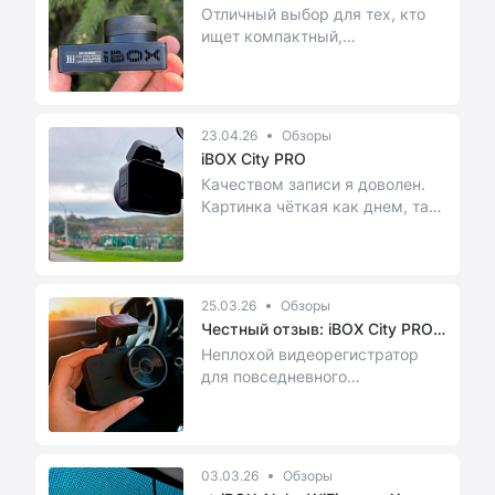
Отличный выбор для тех, кто
ищет компактный,
функциональный и удобный в
использовании видеорегист...
23.04.26
Обзоры
iBOX City PRO
​Качеством записи я доволен.
Картинка чёткая как днем, так
и ночью.
25.03.26
Обзоры
Честный отзыв: iBOX City PRO
пок...
Неплохой видеорегистратор
для повседневного
использования. Компактный, не
мешает обзору, крепится...
03.03.26
Обзоры