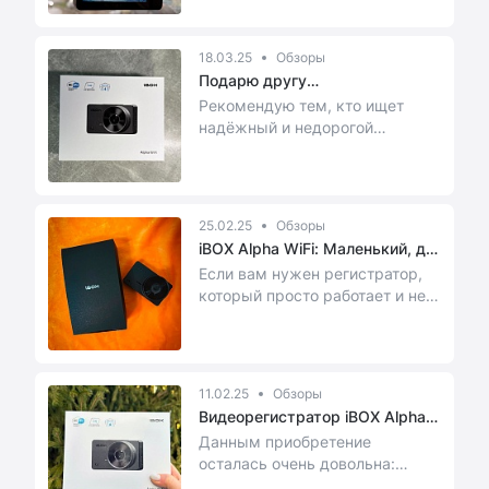
18.03.25
Обзоры
Подарю другу
видеорегистратор iB...
Рекомендую тем, кто ищет
надёжный и недорогой
видеорегистратор с базовым
набором функций.
25.02.25
Обзоры
iBOX Alpha WiFi: Маленький, да
у...
Если вам нужен регистратор,
который просто работает и не
доставляет хлопот – iBOX Alpha
WiFi – от...
11.02.25
Обзоры
Видеорегистратор iBOX Alpha
Wi-Fi.
Данным приобретение
осталась очень довольна:
начиная от дизайна, закачивая