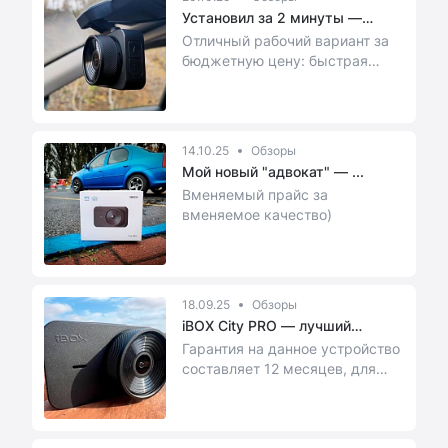
Установил за 2 минуты —
впечатле...
Отличный рабочий вариант за
бюджетную цену: быстрая
установка, удобный магнитный
держатель, всё м...
14.10.25
Обзоры
Мой новый "адвокат" — ...
Вменяемый прайс за
вменяемое качество)
18.09.25
Обзоры
iBOX City PRO — лучший
видеореги...
Гарантия на данное устройство
составляет 12 месяцев, для
того, чтобы увеличить ее,
необходимо в т...