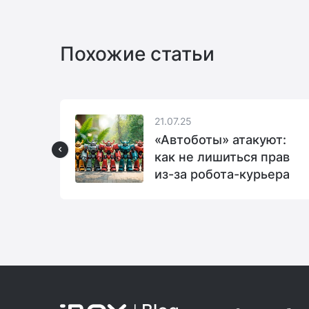
Похожие статьи
21.07.25
али
«Автоботы» атакуют:
как не лишиться прав
из-за робота-курьера