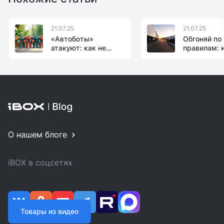
21.07.25
21.07.25
«Автоботы»
Обгоняй по
атакуют: как не
правилам: 
лишиться прав из-за
лишиться п
робота-курьера
обгоны в 2
О нашем блоге
iBOX в соцсетях
Товары из видео