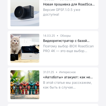
Новая прошивка для RoadScan
PRO 4K
Версия GPSF.1.0.5 уже
доступна!
14.03.25
Обзоры
Видеорегистратор с базой
камер i...
Поэтому выбор iBOX RoadScan
PRO 4K — это еще выбор
удобной экосистемы —
смартфон-регистратор-авто...
31.01.25
Интересное
«Автоботы» атакуют: как не
лишит...
В этой статье мы расскажем,
как быть в случае
столкновения с бездушной
железкой.