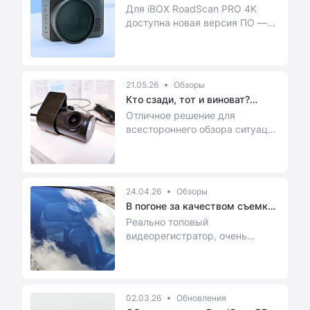
Для iBOX RoadScan PRO 4K
доступна новая версия ПО —
GRSF.1.0.11 от 22.05.2026. В
этой прошивке — ...
21.05.26
Обзоры
Кто сзади, тот и виноват?
Устано...
Отличное решение для
всестороннего обзора ситуации
на дороге
24.04.26
Обзоры
В погоне за качеством съемки.
iB...
Реально топовый
видеорегистратор, очень
понравился!
02.03.26
Обновления