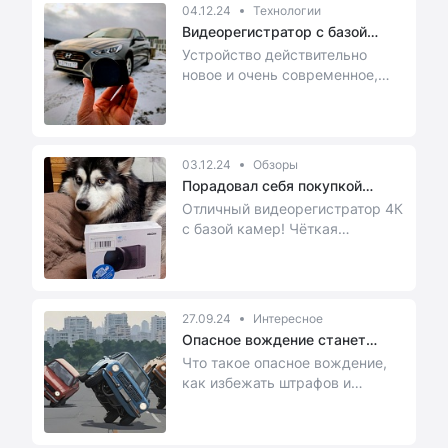
04.12.24
Технологии
Видеорегистратор с базой
камер i...
Устройство действительно
новое и очень современное,
снабжено мощной аппаратной
начинкой и круто р...
03.12.24
Обзоры
Порадовал себя покупкой
видеорег...
Отличный видеорегистратор 4К
с базой камер! Чёткая
картинка, номера авто видно в
любое время!
27.09.24
Интересное
Опасное вождение станет
штрафным...
Что такое опасное вождение,
как избежать штрафов и
защититься от лихачей?
Рассказываем в статье.