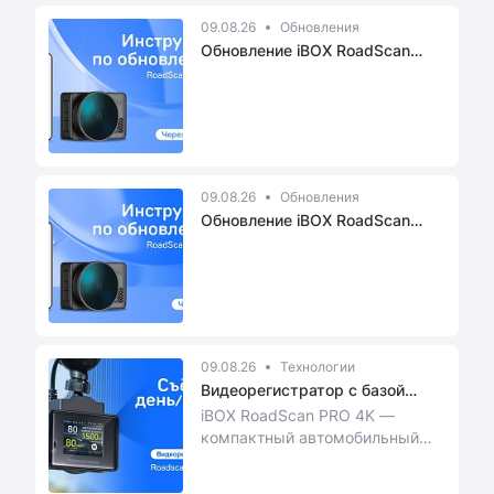
09.08.26
Обновления
Обновление iBOX RoadScan
PRO 4K ...
09.08.26
Обновления
Обновление iBOX RoadScan
PRO 4K ...
09.08.26
Технологии
Видеорегистратор с базой
камер i...
iBOX RoadScan PRO 4K —
компактный автомобильный
видеорегистратор со
сверхвысоким разрешением