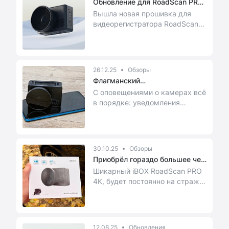
Обновление для RoadScan PRO
4K
Вышла новая прошивка для
видеорегистратора RoadScan
PRO 4K GRSF.1.0.8. Изменения
небольшие, но по...
26.12.25
Обзоры
Флагманский
видеорегистратор iBO...
С оповещениями о камерах всё
в порядке: уведомления
появляются на экране и
озвучиваются, так что ...
30.10.25
Обзоры
Приобрёл гораздо большее чем
Ful...
Шикарный iBOX RoadScan PRO
4K, будет постоянно на страже
порядка и в случае чего
выручит своей за...
12.08.25
Обновления