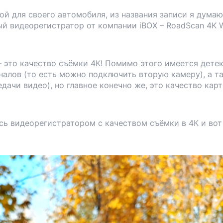
й для своего автомобиля, из названия записи я думаю
ый видеорегистратор от компании iBOX – RoadScan 4K W
 это качество съёмки 4К! Помимо этого имеется дете
налов (то есть можно подключить вторую камеру), а т
едачи видео), но главное конечно же, это качество карт
сь видеорегистратором с качеством съёмки в 4К и вот