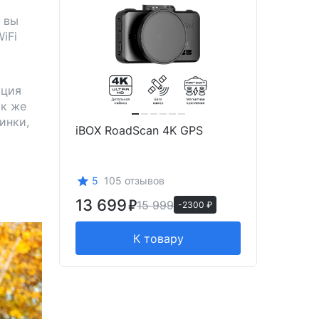
 вы
iFi
кция
ак же
инки,
iBOX RoadScan 4K GPS
5
105 отзывов
13 699
15 999
-2300 ₽
К товару