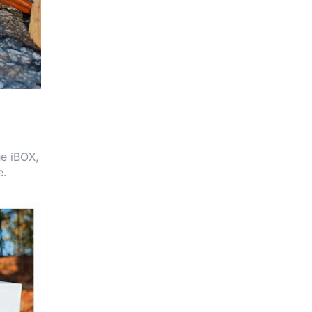
е iBOX,
е.