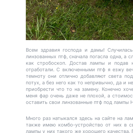
Всем здравия господа и дамы! Случилась
линзованных птф, сначала погасла одна, а с
как стробоскоп. Достав лампы и подав 
отработали. С включенными птф я езжу ве
темноту они отлично добавляют света под
потух, а без него как то непривычно, да и н
приобрести что то на замену. Конечно хоче
меня фар очень даже не плохой, а стоимос
оставить свои линзованные птф под лампы H
Много раз натыкался здесь на сайте на л
также имею комбо-устройство от них в св
лампы у них такого же хорошего качества. 