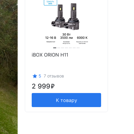
iBOX ORION H11
5
7 отзывов
2 999
К товару