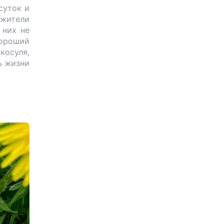
суток и
 жители
 них не
хороший
 косуля,
ь жизни