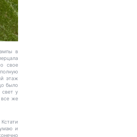
лампы в
мерцала
мо свое
 полную
ый этаж
адо было
 свет у
 все же
 Кстати
думаю и
конечно