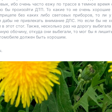
ивык, ибо очень часто езжу по трассе в темное время 
ло бы произойти ДТП. То какие то не очень хорошие
 прицепе без каких либо световых приборов, то ли у
ли дабы не привлекать внимание ДПС. Но если бы не 
 в этот стог. Также, несколько раз на дорогу выбегала
ную обочину, откуда они выбегали, то мог бы я лишит
автомобиле должен быть хорошим.
ы.