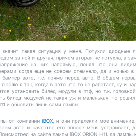
 значит такая ситуация у меня. Потухли диодные 
ледом за ней и другая, причем вторая не потухла, а за
напряжение на них напрямую, понял что они види
черами когда еще не совсем стемнело, да и ночью в
 бампер авто, т.е. прямо перед авто. В общем перв
е люблю я так, когда в авто что то не работает, ну и н
тся установить билед модули в птф, но т.к. головной
ть билед модулей не такая уж и маленькая, то решил
11 и обновить лишь сами лампы.
ампы от компании
i
BOX
, и они привлекли мое внимание.
оем авто и качество его вполне меня устраивает, 
Присмотрел на сайте лампы iBOX ORION H11, да лампы 