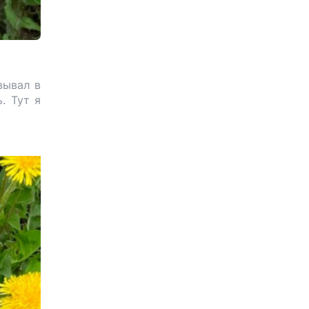
вывал в
. Тут я