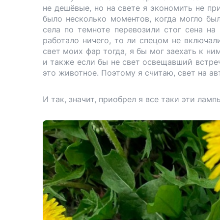
не дешёвые, но на свете я экономить не пр
было несколько моментов, когда могло бы
села по темноте перевозили стог сена на
работало ничего, то ли спецом не включа
свет моих фар тогда, я бы мог заехать к ним
и также если бы не свет освещавший встреч
это животное. Поэтому я считаю, свет на 
И так, значит, приобрел я все таки эти ламп