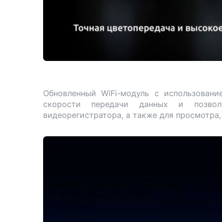
Обновленный WiFi-модуль с использовани
скорости передачи данных и позвол
видеорегистратора, а также для просмотра,