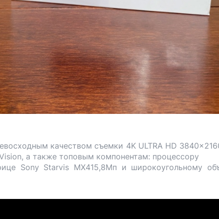
превосходным качеством съемки 4K ULTRA HD 3840×2160
 Vision, а также топовым компонентам: процессору
рице Sony Starvis MX415,8Мп и широкоугольному об