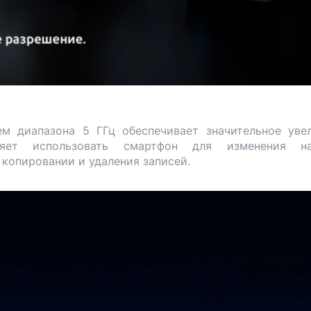
ем диапазона 5 ГГц обеспечивает значительное уве
яет использовать смартфон для изменения на
 копировании и удаления записей.