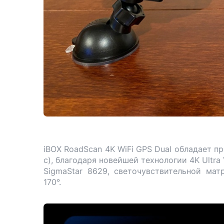
iBOX RoadScan 4K WiFi GPS Dual обладает 
с), благодаря новейшей технологии 4K Ultra
SigmaStar 8629, светочувствительной мат
170°.