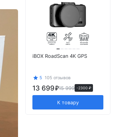
iBOX RoadScan 4K GPS
5
105 отзывов
13 699
15 999
-2300 ₽
К товару