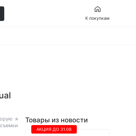
К покупкам
ual
торую я
Товары из новости
 съемки
АКЦИЯ ДО 31.08