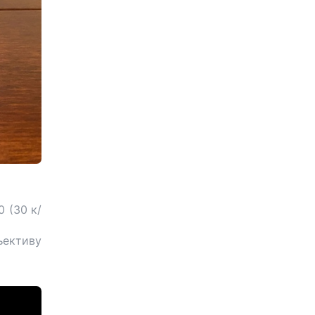
 (30 к/
ъективу