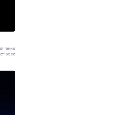
личение
строек