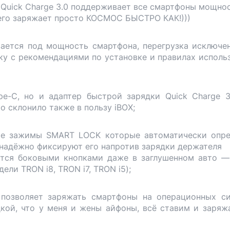
 Quick Charge 3.0 поддерживает все смартфоны мощно
12 и его заряжает просто КОСМОС БЫСТРО КАК!)))
ается под мощность смартфона, перегрузка исключен
ку с рекомендациями по установке и правилах исполь
pe-C, но и адаптер быстрой зарядки Quick Charge 
о склонило также в пользу iBOX;
ные зажимы SMART LOCK которые автоматически опр
надёжно фиксируют его напротив зарядки держателя
ется боковыми кнопками даже в заглушенном авто —
ли TRON i8, TRON i7, TRON i5);
 позволяет заряжать смартфоны на операционных с
ядкой, что у меня и жены айфоны, всё ставим и заряж