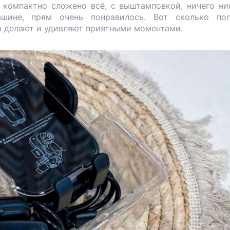
компактно сложено всё, с выштамповкой, ничего ни
шине, прям очень понравилось. Вот сколько пол
и делают и удивляют приятными моментами.