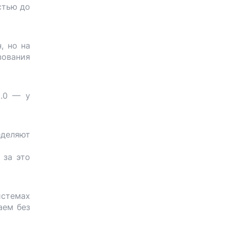
стью до
, но на
зования
3.0 — у
еделяют
 за это
истемах
аем без