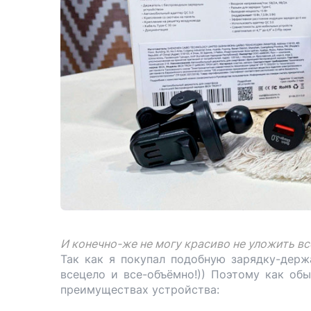
И конечно-же не могу красиво не уложить вс
Так как я покупал подобную зарядку-держ
всецело и все-объёмно!)) Поэтому как обы
преимуществах устройства: