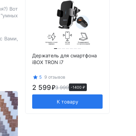
я?) Вот
 "умных
с Вами,
Держатель для смартфона
iBOX TRON i7
5
9 отзывов
2 599
3 999
-1400 ₽
К товару