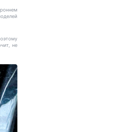
ороннем
моделей
поэтому
чит, не