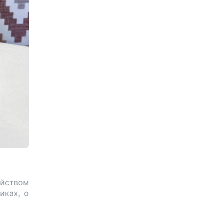
ойством
иках, о