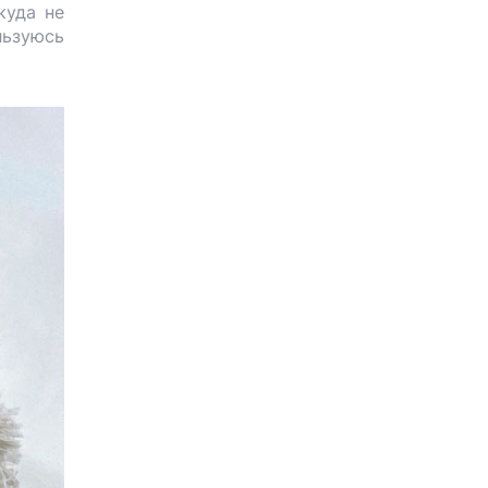
куда не
ьзуюсь