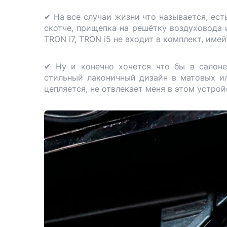
✔ На все случаи жизни что называется, ест
скотче, прищепка на решётку воздуховода
TRON i7, TRON i5 не входит в комплект, имей
✔ Ну и конечно хочется что бы в салоне
стильный лаконичный дизайн в матовых ил
цепляется, не отвлекает меня в этом устройс