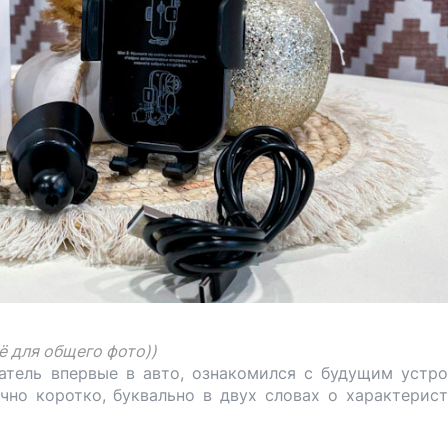
ё для общего фото))
атель впервые в авто, ознакомился с будущим устр
чно коротко, буквально в двух словах о характерист