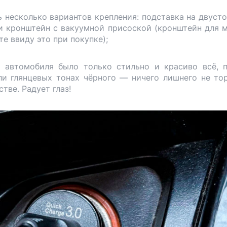
ь несколько вариантов крепления: подставка на двуст
 и кронштейн с вакуумной присоской (кронштейн для 
те ввиду это при покупке);
 автомобиля было только стильно и красиво всё, 
и глянцевых тонах чёрного — ничего лишнего не тор
тве. Радует глаз!