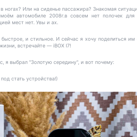
 в ногах? Или на сиденье пассажира? Знакомая ситуаци
 моём автомобиле 2008г.в совсем нет полочек для
цией мест нет. Увы и ах.
 быстрое, и стильное. И сейчас я хочу поделиться им 
изни, встречайте — iBOX I7!
, я выбрал "Золотую середину", и вот почему:
под стать устройства!)