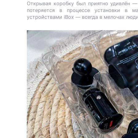
Открывая коробку был приятно удивлён — 
потеряется в процессе установки в ма
устройствами iBox — всегда в мелочах люд