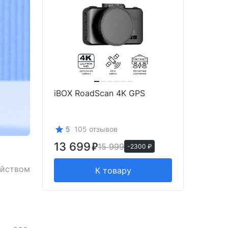
iBOX RoadScan 4K GPS
5
105 отзывов
13 699
15 999
-2300 ₽
ойством
К товару