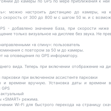
тоянии до камеры по GPS по мере приближения к ней 
ть»: можно настроить дистанцию до камеры, на к
ю скорость от 300 до 800 м с шагом 50 м. и с возмо
PS - добавлено значение База, при скорости ниже
щение только визуальное на дисплее без звука. Не пр
направленными «в спину»: пользователь
поминания с повтором за 50 м до камеры.
ует на оповещения по GPS информатору.
днего вида. Теперь при включении отображение на ди
 парковки при включенном ассистенте парковки
ы и времени вручную. Установка даты и времени 
c GPS
 актуальный
ы «SMART» режима.
чении Wi-Fi для быстрого перехода на страницу ска