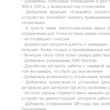
- Добавлены голосовые оповещения о расс
400 и 200 м. с возможностью отключения
- Добавлена функция «Снижайте скорос
устройство потребует снизить превышенну
отключения
- В пункте меню Автоотключение звука G
ограничения для точки из базы камер опове
- не оповещает голосом
- Доработали алгоритм работы с камерами, 
получает более точные и своевременные на
- Функция «Auto Ultra mute» теперь действ
- Добавлено разрешение 1080 60к/сек
- Доработан алгоритм работы с камерой за
той же камеры, что было до выключения
- Добавлена возможность отключения линий
- Добавлена возможность установки дат
актуальна для регионов где есть проблемы 
- Логотип экрана «Приветствия» заменён на
устройство демонстрирует алгоритм работ
- Добавили отображение QR-кода при вклю
Приложения.