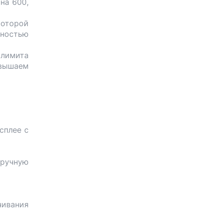
на 600,
оторой
жностью
 лимита
евышаем
сплее с
вручную
чивания