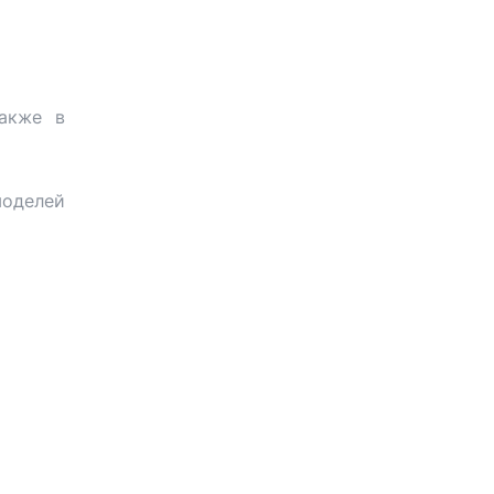
акже в
оделей