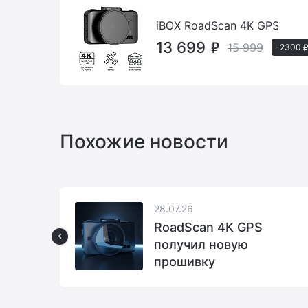
iBOX RoadScan 4K GPS
13 699
15 999
-2300
Похожие новости
28.07.26
RoadScan 4K GPS
ида,
получил новую
оинга
прошивку