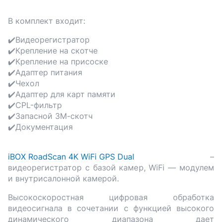
В комплект входит:
✔️Видеорегистратор
✔️Крепление на скотче
✔️Крепление на присоске
✔️Адаптер питания
✔️Чехол
✔️Адаптер для карт памяти
✔️CPL-фильтр
✔️Запасной 3М-скотч
✔️Документация
iBOX RoadScan 4K WiFi GPS Dual
–
видеорегистратор с базой камер, WiFi — модулем
и внутрисалонной камерой.
Высокоскоростная цифровая обработка
видеосигнала в сочетании с функцией высокого
динамического диапазона дает