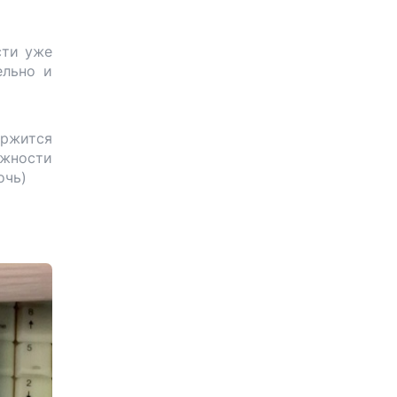
сти уже
ельно и
ержится
жности
очь)