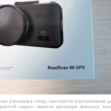
очка упакована в слюду, чувствуется корпоративный ц
дорогой гаджет, имеется магнитный фиксатор, мел