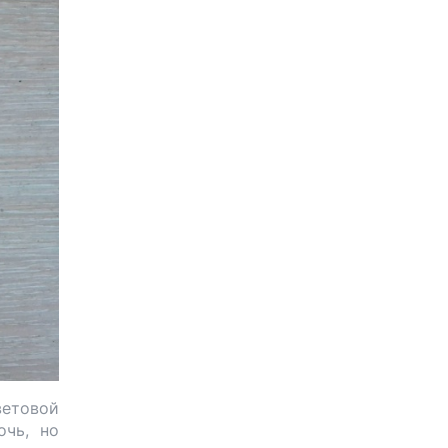
ветовой
очь, но