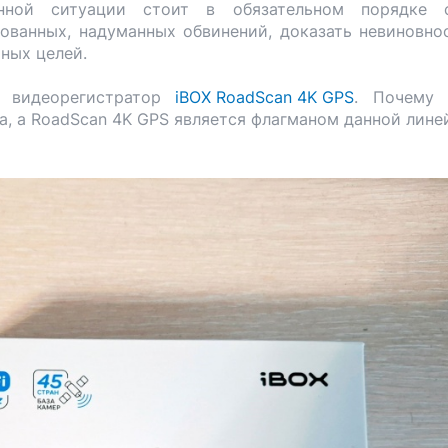
нной ситуации стоит в обязательном порядке с
ованных, надуманных обвинений, доказать невиновно
ных целей.
й видеорегистратор
iBOX RoadScan 4K GPS
. Почему 
а, а RoadScan 4K GPS является флагманом данной лине