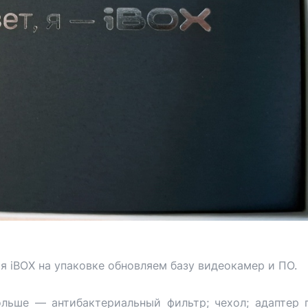
ия iBOX на упаковке обновляем базу видеокамер и ПО.
ольше — антибактериальный фильтр; чехол; адаптер 