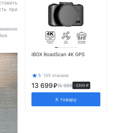
тавить
сть при
именно
йки.
iBOX RoadScan 4K GPS
5
105 отзывов
13 699
15 999
-2300 ₽
К товару