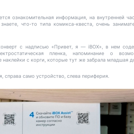
ется ознакомительная информация, на внутренней ча
знаете, что-то типа комикса-квеста, очень занимат
конверт с надписью «Привет, я — iBOX», в нем сод
лектростатическая пленка, напоминание о возмо
 наклейки с корги, которые тут же забрала младшая д
я, справа само устройство, слева периферия.