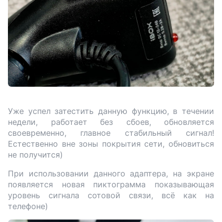
Уже успел затестить данную функцию, в течении
недели, работает без сбоев, обновляется
своевременно, главное стабильный сигнал!
Естественно вне зоны покрытия сети, обновиться
не получится)
При использовании данного адаптера, на экране
появляется новая пиктограмма показывающая
уровень сигнала сотовой связи, всё как на
телефоне)