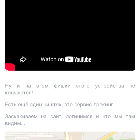
Ну и на этом фишки этого устройства не
кончаются!
Есть ещё один ништяк, это сервис трекинг.
Заскакиваем на сайт, логинимся и что мы там
видим…