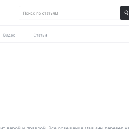
Видео
Статьи
ит верой и правдой. Все освещение машины перевел на