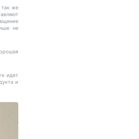
 так же
тавляют
вещение
учше не
хорошая
те идет
дукта и