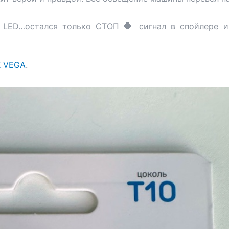
 LED…остался только СТОП 🛑 сигнал в спойлере 
X VEGA
.