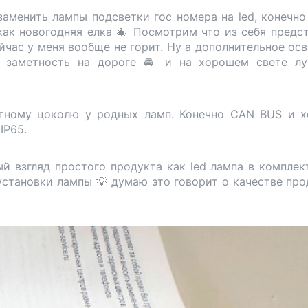
заменить лампы подсветки гос номера на led, конечно
как новогодняя елка 🎄 Посмотрим что из себя предс
йчас у меня вообще не горит. Ну а дополнительное ос
 и заметность на дороге 🚘 и на хорошем свете л
атному цоколю у родных ламп. Конечно CAN BUS и 
 IP65.
ый взгляд простого продукта как led лампа в комплек
становки лампы 💡 думаю это говорит о качестве про