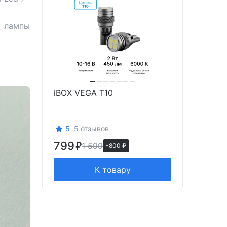
и лампы
iBOX VEGA T10
5
5 отзывов
799
1 599
-800 ₽
К товару