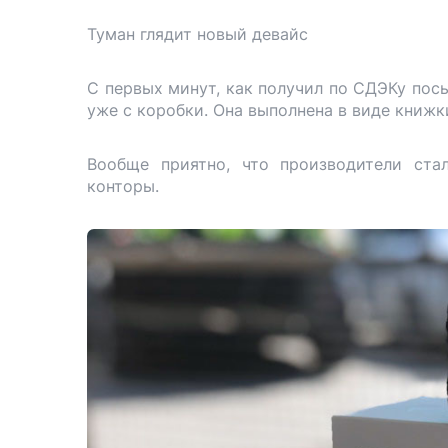
Туман глядит новый девайс
С первых минут, как получил по СДЭКу посы
уже с коробки. Она выполнена в виде книжк
Вообще приятно, что производители ста
конторы.