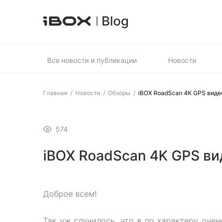
Все новости и публикации
Новости
Главная
/
Новости
/
Обзоры
/
iBOX RoadScan 4K GPS виде
574
iBOX RoadScan 4K GPS ви
Доброе всем!
Так уж случилось, что я по характеру очен