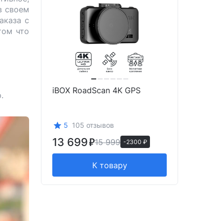
в своем
аказа с
том что
iBOX RoadScan 4K GPS
.
5
105 отзывов
13 699
15 999
-2300 ₽
К товару