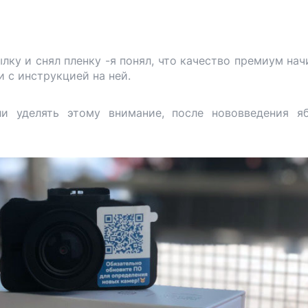
лку и снял пленку -я понял, что качество премиум нач
и с инструкцией на ней.
ли уделять этому внимание, после нововведения я