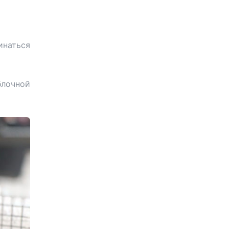
инаться
блочной