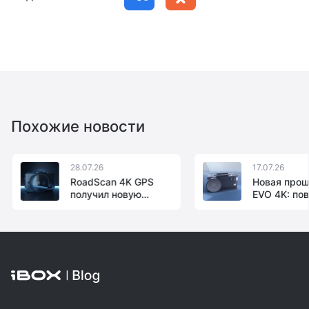
Похожие новости
28.07.26
17.07.26
RoadScan 4K GPS
Новая прош
получил новую
EVO 4K: по
прошивку
стабильнос
работы