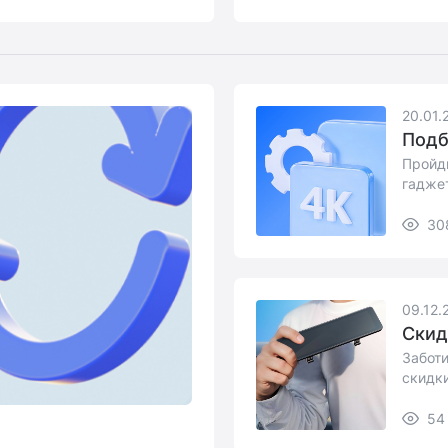
20.01.
Подб
Пройди
гадже
30
09.12.
Скид
Заботи
скидки
54