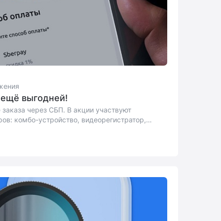
жения
 ещё выгодней!
 заказа через СБП. В акции участвуют
ов: комбо-устройство, видеорегистратор,
днего вида, внутрисалонная камера, карта