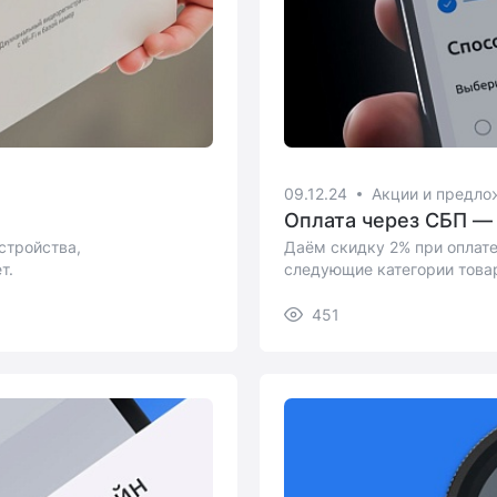
09.12.24
Акции и предло
Оплата через СБП —
стройства,
Даём скидку 2% при оплате
т.
следующие категории товар
радар-детектор, камера за
памяти.
451