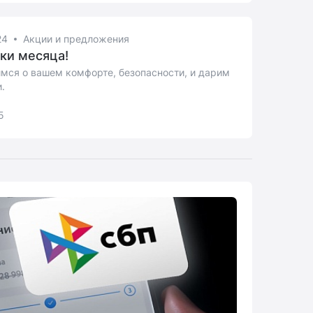
24
Акции и предложения
ки месяца!
мся о вашем комфорте, безопасности, и дарим
.
5