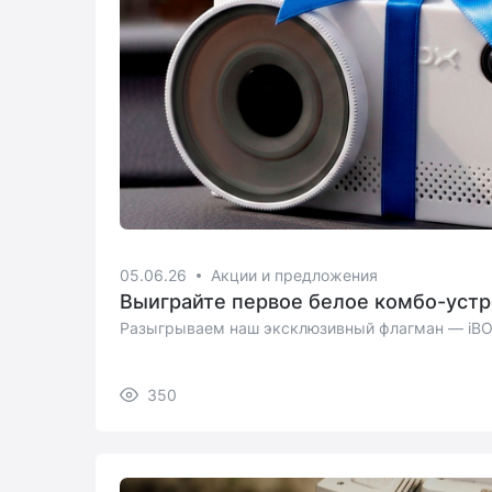
05.06.26
Акции и предложения
Выиграйте первое белое комбо-устр
Разыгрываем наш эксклюзивный флагман — iBO
350