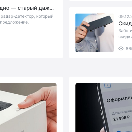
одно — старый даже
и радар-детектор, который
09.12.
е предложение.
Скид
Заботи
скидки
86