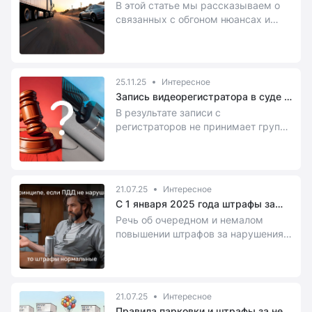
лишиться прав за обгоны в 2025
В этой статье мы рассказываем о
году
связанных с обгоном нюансах и
неоднозначных моментах в ПДД.
25.11.25
Интересное
Запись видеорегистратора в суде 1:
как приобщить видеозапись к делу
В результате записи с
регистраторов не принимает группа
разбора ДТП или отклоняет суд.
Отсюда миф, что видео не является
доказательством при ДТП. Давайте
разбираться.
21.07.25
Интересное
С 1 января 2025 года штрафы за
нарушения ПДД вырастут, а скидка
Речь об очередном и немалом
за их досрочное погашение
повышении штрафов за нарушения
снизится
ПДД. О нюансах грядущих
нововведений рассказываем в этой
статье.
21.07.25
Интересное
Правила парковки и штрафы за неё