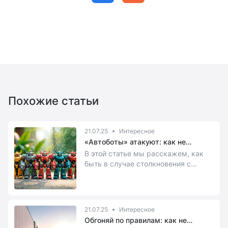
Похожие статьи
21.07.25
Интересное
«Автоботы» атакуют: как не
лишиться прав из-за робота-
В этой статье мы расскажем, как
курьера
быть в случае столкновения с
бездушной железкой.
21.07.25
Интересное
Обгоняй по правилам: как не