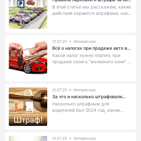
в 2024 году
В этой статье мы расскажем, какие
действия караются штрафами, как
их оплачивать, есть ли скидки и
можно ли обжаловать штрафы.
21.07.25
Интересное
Всё о налогах при продаже авто в
2024 году
Какой налог нужно платить при
продаже своего “железного коня” и
нужно ли платить налоги, если вам
подарили автомобиль или вы его
получили в наследство.
21.07.25
Интересное
За что и насколько штрафовали
водителей в 2024 году
Насколько штрафным для
водителей был 2024 год, какие
нарушения ПДД наиболее
популярны среди автолюбителей
России и сколько на них заработал
бюджет – читайте ниже.
21.07.25
Интересное