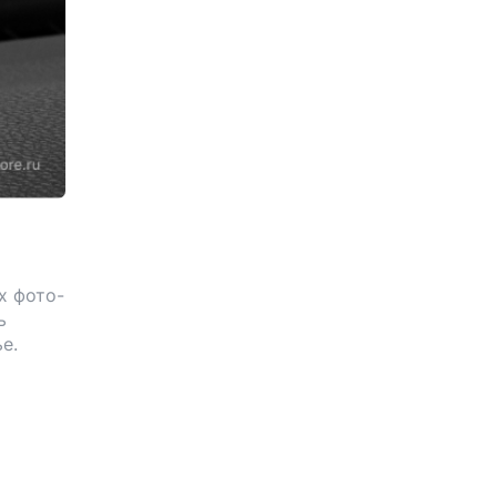
х фото-
ь
ье.