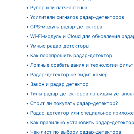
•
Рупор или патч-антенна
•
Усилители сигналов радар-детекторов
•
GPS-модуль радар-детектора
•
Wi-Fi-модуль и Cloud для обновления рад
•
Умные радар-детекторы
•
Как перепрошить радар-детектор
•
Ложные срабатывания и технологии филь
•
Радар-детектор не видит камер
•
Закон и радар детектор
•
Типы радар-детекторов по видам установ
•
Стоит ли покупать радар-детектор?
•
Радар-детектор или специальное приложе
•
Как правильно установить радар-детекто
•
Чек-лист по выбору радар-детектора