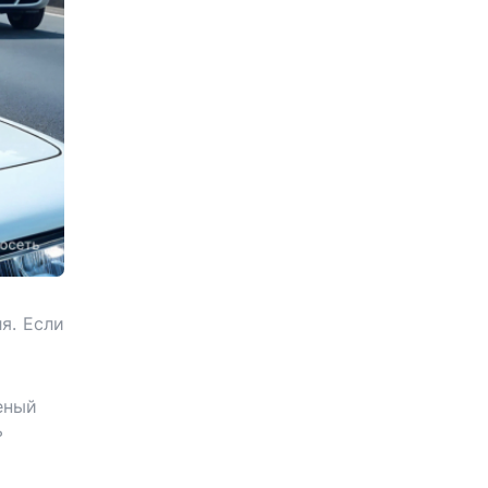
я. Если
еный
ь