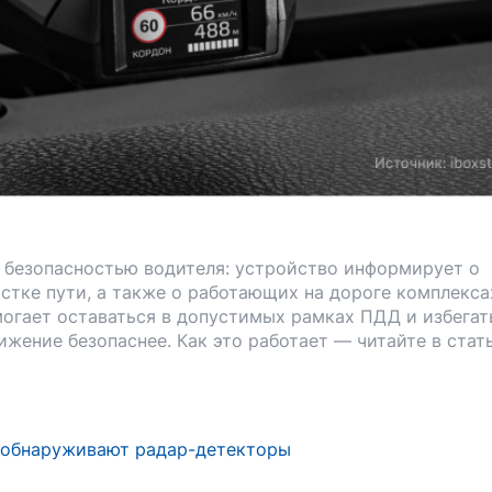
с безопасностью водителя: устройство информирует о
стке пути, а также о работающих на дороге комплекса
огает оставаться в допустимых рамках ПДД и избегат
жение безопаснее. Как это работает — читайте в стат
о обнаруживают радар-детекторы