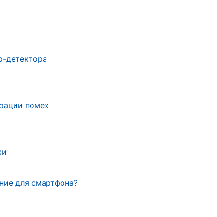
ар-детектора
трации помех
ки
ние для смартфона?
р