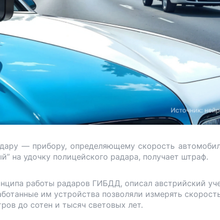
дару — прибору, определяющему скорость автомобил
ый” на удочку полицейского радара, получает штраф.
инципа работы радаров ГИБДД, описал австрийский уч
работанные им устройства позволяли измерять скорост
тров до сотен и тысяч световых лет.