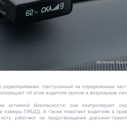
 радиоприёмник. Настроенный на определенные част
 оповещает об этом водителя звуком и визуальным си
ям активной безопасности: они контролируют ок
 и камеры ГИБДД. А также помогают водителю в пра
 есть работают на предотвращение дорожно-транс