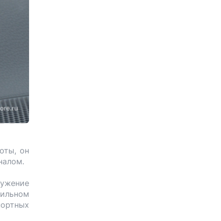
оты, он
гналом.
ружение
вильном
портных